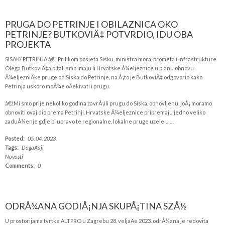
PRUGA DO PETRINJE I OBILAZNICA OKO
PETRINJE? BUTKOVIÄ‡ POTVRDIO, IDU OBA
PROJEKTA
SISAK/ PETRINJA â€“ Prilikom posjeta Sisku, ministra mora, prometa i infrastrukture
Olega ButkoviÄ‡a pitali smo imaju li Hrvatske Å¾eljeznice u planu obnovu
Å¾eljezniÄke pruge od Siska do Petrinje, na Å¡to je ButkoviÄ‡ odgovorio kako
Petrinja uskoro moÅ¾e oÄekivati i prugu.
â€žMi smo prije nekoliko godina zavrÅ¡ili prugu do Siska, obnovljenu, joÅ¡ moramo
obnoviti ovaj dio prema Petrinji. Hrvatske Å¾eljeznice pripremaju jedno veliko
zaduÅ¾enje gdje bi upravo te regionalne, lokalne pruge uzele u …
Posted:
05. 04. 2023.
Tags:
DogaÄ‘aji
Novosti
Comments:
0
ODRÅ¾ANA GODIÅ¡NJA SKUPÅ¡TINA SZÅ½
U prostorijama tvrtke ALTPRO u Zagrebu 28. veljaÄe 2023. odrÅ¾ana je redovita