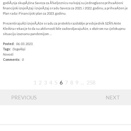
godiÅ¡nja skupÅ¡tina Saveza za Å¾eljeznicu na kojoj su jednoglasno prihvaÄ‡eni
financijski izvjeÅ¡taj i izvjeÅ¡taj o radu Saveza za 2021. i 2022. godinu, a prihvaÄ‡en je
Plan rada i Financijski plan za 2023. godinu.
PrezentirajuÄ‡i izvjeÅ¡Ä‡e o radu za proteklo razdoblje predsjednik SZÅ½ Ante
KleÄina rekao je to da su aktivnosti bile zadovoljavajuÄ‡e, s obzirom na cjelokupnu
situaciju izazvanu pandemijom …
Posted:
06. 03. 2023.
Tags:
DogaÄ‘aji
Novosti
Comments:
0
1
2
3
4
5
6
7
8
9
...
258
PREVIOUS
NEXT