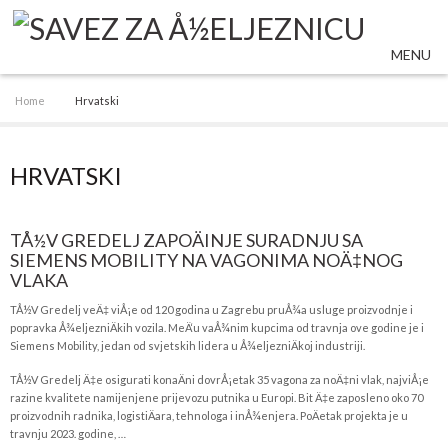
MENU
Home
Hrvatski
HRVATSKI
TÅ½V GREDELJ ZAPOÄINJE SURADNJU SA
SIEMENS MOBILITY NA VAGONIMA NOÄ‡NOG
VLAKA
TÅ½V Gredelj veÄ‡ viÅ¡e od 120 godina u Zagrebu pruÅ¾a usluge proizvodnje i
popravka Å¾eljezniÄkih vozila. MeÄ‘u vaÅ¾nim kupcima od travnja ove godine je i
Siemens Mobility, jedan od svjetskih lidera u Å¾eljezniÄkoj industriji.
TÅ½V Gredelj Ä‡e osigurati konaÄni dovrÅ¡etak 35 vagona za noÄ‡ni vlak, najviÅ¡e
razine kvalitete namijenjene prijevozu putnika u Europi. Bit Ä‡e zaposleno oko 70
proizvodnih radnika, logistiÄara, tehnologa i inÅ¾enjera. PoÄetak projekta je u
travnju 2023. godine, …