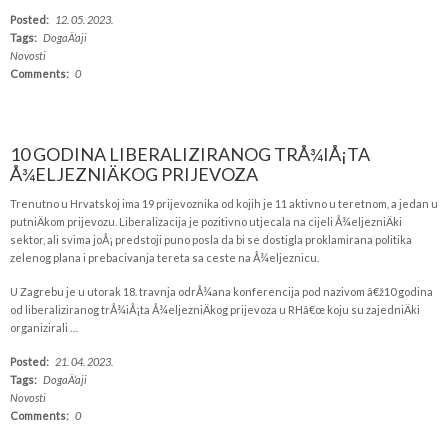
Posted:
12. 05. 2023.
Tags:
DogaÄ‘aji
Novosti
Comments:
0
10 GODINA LIBERALIZIRANOG TRÅ¾IÅ¡TA
Å¾ELJEZNIÄKOG PRIJEVOZA
Trenutno u Hrvatskoj ima 19 prijevoznika od kojih je 11 aktivno u teretnom, a jedan u
putniÄkom prijevozu. Liberalizacija je pozitivno utjecala na cijeli Å¾eljezniÄki
sektor, ali svima joÅ¡ predstoji puno posla da bi se dostigla proklamirana politika
zelenog plana i prebacivanja tereta sa ceste na Å¾eljeznicu.
U Zagrebu je u utorak 18. travnja odrÅ¾ana konferencija pod nazivom â€ž10 godina
od liberaliziranog trÅ¾iÅ¡ta Å¾eljezniÄkog prijevoza u RHâ€œ koju su zajedniÄki
organizirali …
Posted:
21. 04. 2023.
Tags:
DogaÄ‘aji
Novosti
Comments:
0