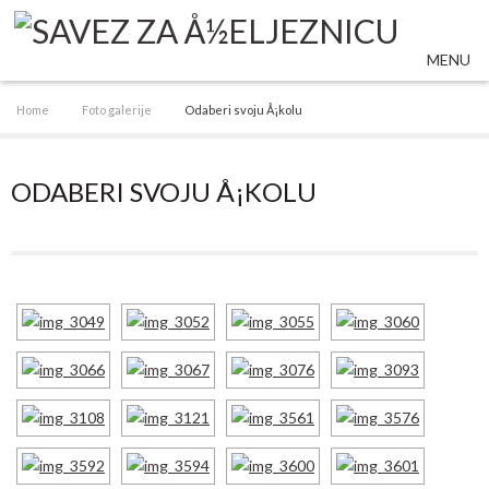
MENU
Home
Foto galerije
Odaberi svoju Å¡kolu
ODABERI SVOJU Å¡KOLU