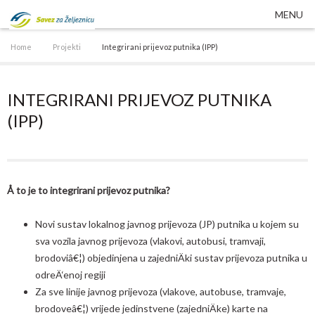
MENU
Home
Projekti
Integrirani prijevoz putnika (IPP)
INTEGRIRANI PRIJEVOZ PUTNIKA
(IPP)
Å to je to integrirani prijevoz putnika?
Novi sustav lokalnog javnog prijevoza (JP) putnika u kojem su
sva vozila javnog prijevoza (vlakovi, autobusi, tramvaji,
brodoviâ€¦) objedinjena u zajedniÄki sustav prijevoza putnika u
odreÄ‘enoj regiji
Za sve linije javnog prijevoza (vlakove, autobuse, tramvaje,
brodoveâ€¦) vrijede jedinstvene (zajedniÄke) karte na