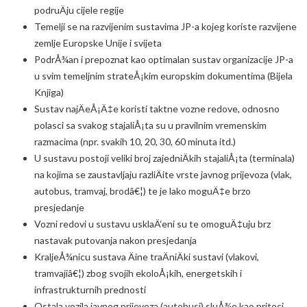
podruÄju cijele regije
Temelji se na razvijenim sustavima JP-a kojeg koriste razvijene
zemlje Europske Unije i svijeta
PodrÅ¾an i prepoznat kao optimalan sustav organizacije JP-a
u svim temeljnim strateÅ¡kim europskim dokumentima (Bijela
Knjiga)
Sustav najÄeÅ¡Ä‡e koristi taktne vozne redove, odnosno
polasci sa svakog stajaliÅ¡ta su u pravilnim vremenskim
razmacima (npr. svakih 10, 20, 30, 60 minuta itd.)
U sustavu postoji veliki broj zajedniÄkih stajaliÅ¡ta (terminala)
na kojima se zaustavljaju razliÄite vrste javnog prijevoza (vlak,
autobus, tramvaj, brodâ€¦) te je lako moguÄ‡e brzo
presjedanje
Vozni redovi u sustavu usklaÄ‘eni su te omoguÄ‡uju brz
nastavak putovanja nakon presjedanja
KraljeÅ¾nicu sustava Äine traÄniÄki sustavi (vlakovi,
tramvajiâ€¦) zbog svojih ekoloÅ¡kih, energetskih i
infrastrukturnih prednosti
Ostala vozila javnog prijevoza (autobusi) sluÅ¾e kao pritoci