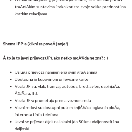
traÄniÄkim sustavima i tako koriste svoje velike prednosti na
kratkim relacijama
Shema IPP-a (klikni za poveÄ‡anje!)
Å to je to javni prijevoz (JP), ako netko moÅ¾da ne zna? :-)
Usluga prijevoza namijenjena svim graÄ‘anima
Dostupna je kupovinom prijevozne karte
Vozila JP su: vlak, tramvaj, autobus, brod, avion, uspinjaÄa,
Å¾iÄara, itd.
Vozila JP-a prometuju prema voznom redu
Vozni redovi su dostupni putem knjiÅ¾ica, oglasnih ploÄa,
interneta i info telefona
Javni se prijevoz dijeli na lokalni (do 50 km udaljenosti) i na
daljinski