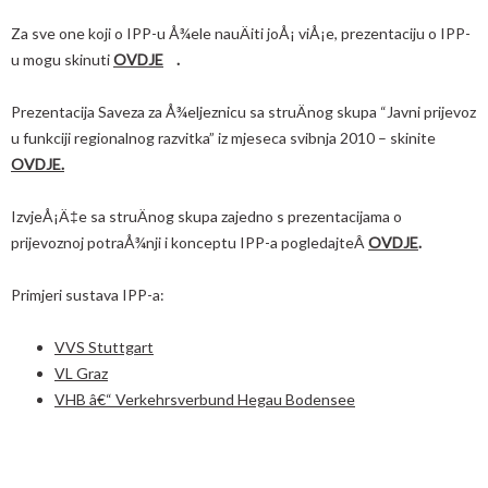
Za sve one koji o IPP-u Å¾ele nauÄiti joÅ¡ viÅ¡e, prezentaciju o IPP-
u mogu skinuti
OVDJE
.
Prezentacija Saveza za Å¾eljeznicu sa struÄnog skupa “Javni prijevoz
u funkciji regionalnog razvitka” iz mjeseca svibnja 2010 – skinite
OVDJE.
IzvjeÅ¡Ä‡e sa struÄnog skupa zajedno s prezentacijama o
prijevoznoj potraÅ¾nji i konceptu IPP-a pogledajteÂ
OVDJE
.
Primjeri sustava IPP-a:
VVS Stuttgart
VL Graz
VHB â€“ Verkehrsverbund Hegau Bodensee