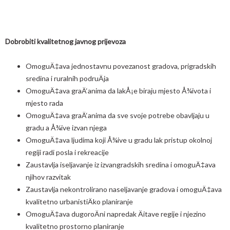
Dobrobiti kvalitetnog javnog prijevoza
OmoguÄ‡ava jednostavnu povezanost gradova, prigradskih
sredina i ruralnih podruÄja
OmoguÄ‡ava graÄ‘anima da lakÅ¡e biraju mjesto Å¾ivota i
mjesto rada
OmoguÄ‡ava graÄ‘anima da sve svoje potrebe obavljaju u
gradu a Å¾ive izvan njega
OmoguÄ‡ava ljudima koji Å¾ive u gradu lak pristup okolnoj
regiji radi posla i rekreacije
Zaustavlja iseljavanje iz izvangradskih sredina i omoguÄ‡ava
njihov razvitak
Zaustavlja nekontrolirano naseljavanje gradova i omoguÄ‡ava
kvalitetno urbanistiÄko planiranje
OmoguÄ‡ava dugoroÄni napredak Äitave regije i njezino
kvalitetno prostorno planiranje