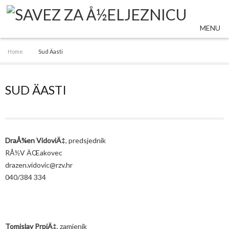
MENU
Home
Sud Äasti
SUD ÄASTI
DraÅ¾en VidoviÄ‡
, predsjednik
RÅ½V ÄŒakovec
drazen.vidovic@rzv.hr
040/384 334
Tomislav PrpiÄ‡
, zamjenik