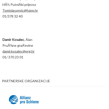
HÅ½ PutniÄki prijevoz
Tomislav.prpic@hzpp.hr
01/378 32 40
Damir Kosalec
, Älan
PruÅ¾ne graÄ‘evine
damir.kosalec@prg.hr
01/ 370 23 01
PARTNERSKE ORGANIZACIJE