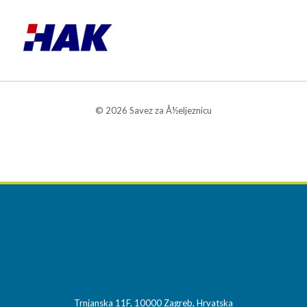
© 2026 Savez za Å½eljeznicu
Trnjanska 11F, 10000 Zagreb, Hrvatska