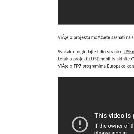
ViÅ¡e o projektu moÅ¾ete saznati na
Svakako pogledajte i dio stranice
USEmo
Letak o projektu USEmobility skinite
O
ViÅ¡e o
FP7
programima Europske komi